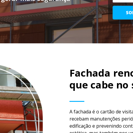
SO
Fachada ren
que cabe no 
A fachada é o cartão de visi
recebam manutenções periód
edificação e prevenindo con
estética, mas também por u