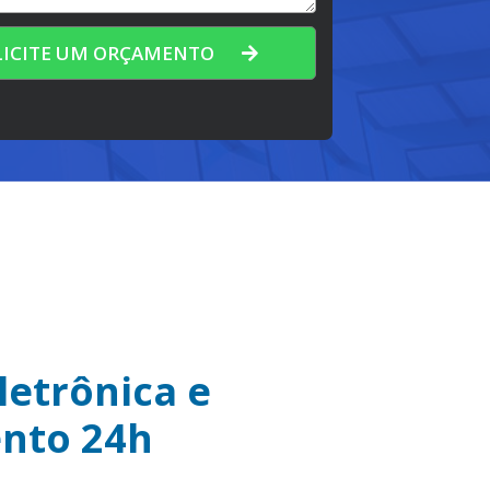
LICITE UM ORÇAMENTO
letrônica e
nto 24h