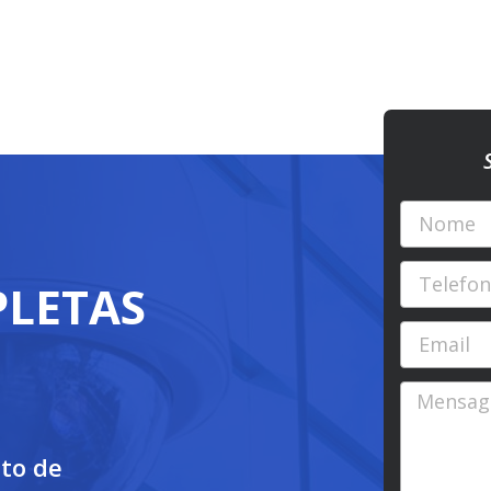
LETAS
to de