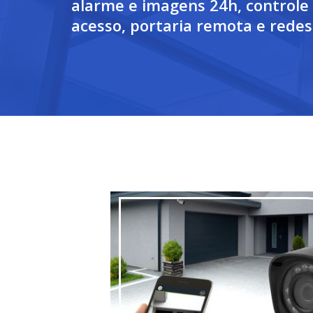
alarme e imagens 24h, controle
acesso, portaria remota e redes