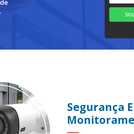
 de
.
SO
Segurança E
Monitorame