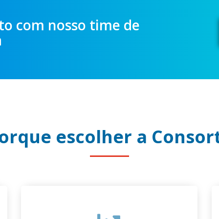
eto com nosso time de
a
orque escolher a Consor